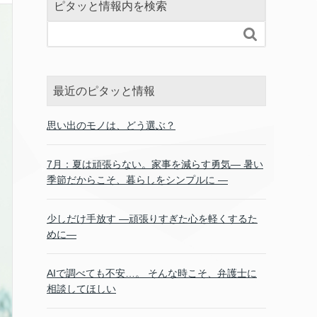
ピタッと情報内を検索

最近のピタッと情報
思い出のモノは、どう選ぶ？
7月：夏は頑張らない。家事を減らす勇気― 暑い
季節だからこそ、暮らしをシンプルに ―
少しだけ手放す ―頑張りすぎた心を軽くするた
めに―
AIで調べても不安…。 そんな時こそ、弁護士に
相談してほしい