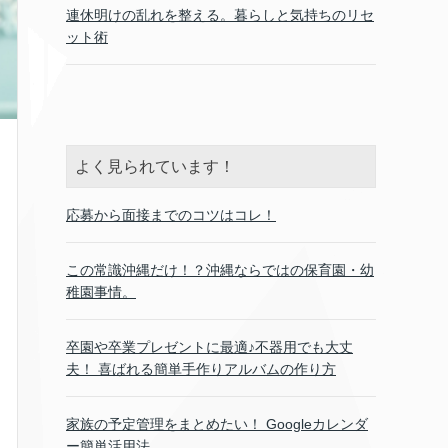
連休明けの乱れを整える。暮らしと気持ちのリセ
ット術
よく見られています！
応募から面接までのコツはコレ！
この常識沖縄だけ！？沖縄ならではの保育園・幼
稚園事情。
卒園や卒業プレゼントに最適♪不器用でも大丈
夫！ 喜ばれる簡単手作りアルバムの作り方
家族の予定管理をまとめたい！ Googleカレンダ
ー簡単活用法