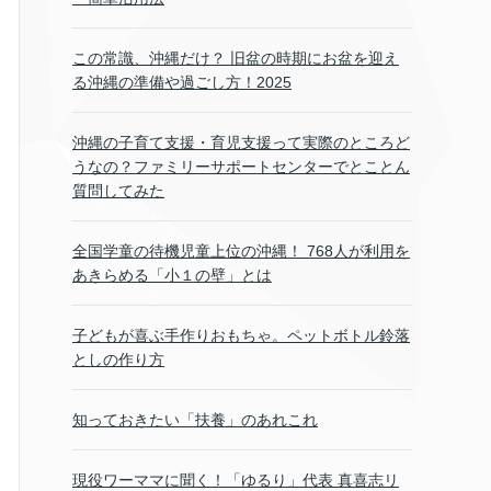
この常識、沖縄だけ？ 旧盆の時期にお盆を迎え
る沖縄の準備や過ごし方！2025
沖縄の子育て支援・育児支援って実際のところど
うなの？ファミリーサポートセンターでとことん
質問してみた
全国学童の待機児童上位の沖縄！ 768人が利用を
あきらめる「小１の壁」とは
子どもが喜ぶ手作りおもちゃ。ペットボトル鈴落
としの作り方
知っておきたい「扶養」のあれこれ
現役ワーママに聞く！「ゆるり」代表 真喜志リ