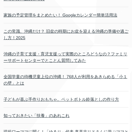
家族の予定管理をまとめたい！ Googleカレンダー簡単活用法
この常識、沖縄だけ？ 旧盆の時期にお盆を迎える沖縄の準備や過ご
し方！2025
沖縄の子育て支援・育児支援って実際のところどうなの？ファミリ
ーサポートセンターでとことん質問してみた
全国学童の待機児童上位の沖縄！ 768人が利用をあきらめる「小１
の壁」とは
子どもが喜ぶ手作りおもちゃ。ペットボトル鈴落としの作り方
知っておきたい「扶養」のあれこれ
現役ワーママに聞く！「ゆるり」代表 真喜志リエさんに学ぶママと