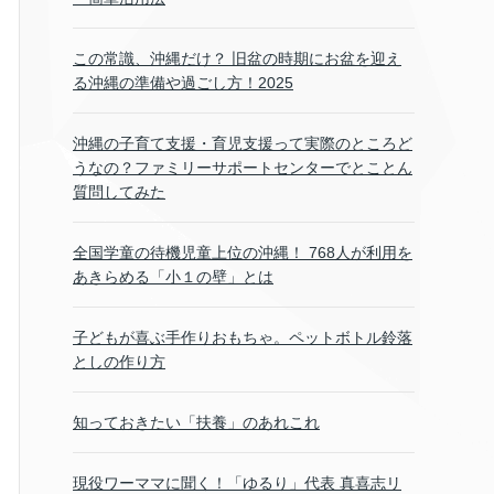
この常識、沖縄だけ？ 旧盆の時期にお盆を迎え
る沖縄の準備や過ごし方！2025
沖縄の子育て支援・育児支援って実際のところど
うなの？ファミリーサポートセンターでとことん
質問してみた
全国学童の待機児童上位の沖縄！ 768人が利用を
あきらめる「小１の壁」とは
子どもが喜ぶ手作りおもちゃ。ペットボトル鈴落
としの作り方
知っておきたい「扶養」のあれこれ
現役ワーママに聞く！「ゆるり」代表 真喜志リ