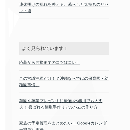
連休明けの乱れを整える。暮らしと気持ちのリセ
ット術
よく見られています！
応募から面接までのコツはコレ！
この常識沖縄だけ！？沖縄ならではの保育園・幼
稚園事情。
卒園や卒業プレゼントに最適♪不器用でも大丈
夫！ 喜ばれる簡単手作りアルバムの作り方
家族の予定管理をまとめたい！ Googleカレンダ
ー簡単活用法