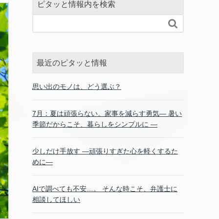
ピタッと情報内を検索

最近のピタッと情報
思い出のモノは、どう選ぶ？
7月：夏は頑張らない。家事を減らす勇気― 暑い
季節だからこそ、暮らしをシンプルに ―
少しだけ手放す ―頑張りすぎた心を軽くするた
めに―
AIで調べても不安…。 そんな時こそ、弁護士に
相談してほしい